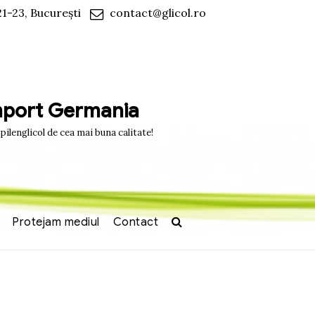
21-23, București
contact@glicol.ro
import Germania
opilenglicol de cea mai buna calitate!
Protejam mediul
Contact